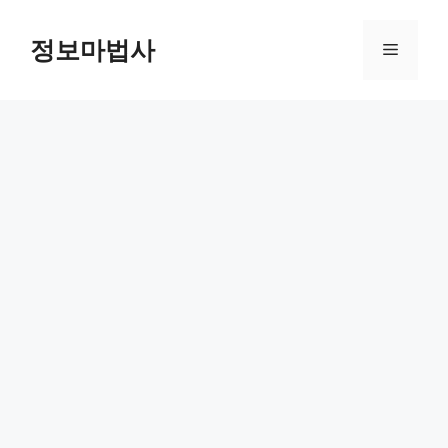
컨
텐
정보마법사
메
츠
로
뉴
건
너
뛰
기