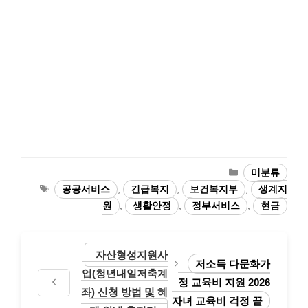
카
미분류
테
태
공공서비스
,
긴급복지
,
보건복지부
,
생계지
고
그
원
,
생활안정
,
정부서비스
,
현금
리
자산형성지원사
저소득 다문화가
업(청년내일저축계
정 교육비 지원 2026
좌) 신청 방법 및 혜
자녀 교육비 걱정 끝