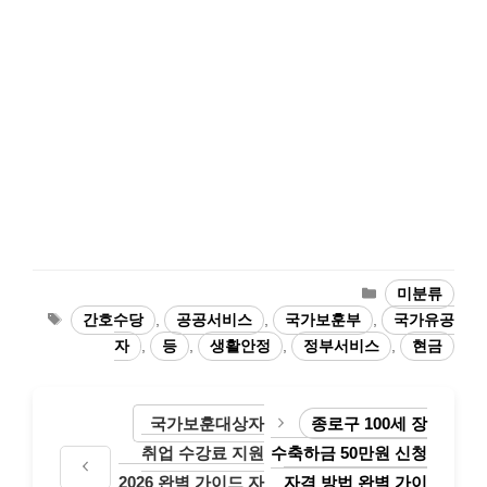
카
미분류
테
태
간호수당
,
공공서비스
,
국가보훈부
,
국가유공
고
그
자
,
등
,
생활안정
,
정부서비스
,
현금
리
국가보훈대상자
종로구 100세 장
취업 수강료 지원
수축하금 50만원 신청
2026 완벽 가이드 자
자격 방법 완벽 가이