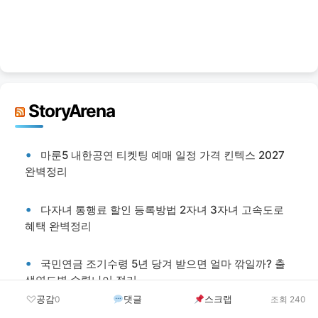
StoryArena
마룬5 내한공연 티켓팅 예매 일정 가격 킨텍스 2027
완벽정리
다자녀 통행료 할인 등록방법 2자녀 3자녀 고속도로
혜택 완벽정리
국민연금 조기수령 5년 당겨 받으면 얼마 깎일까? 출
생연도별 수령나이 정리
공감
댓글
스크랩
0
조회 240