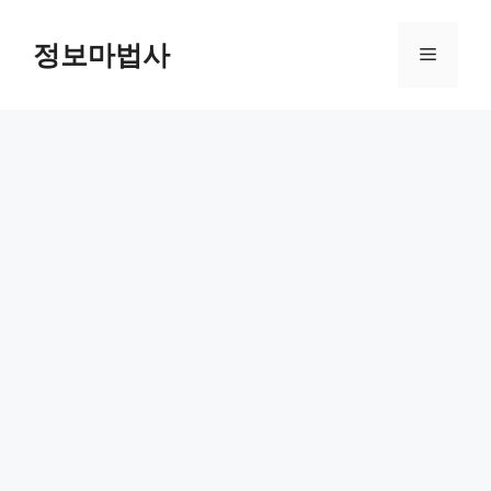
컨
텐
정보마법사
메
츠
로
뉴
건
너
뛰
기