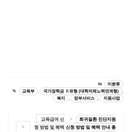
카
미분류
테
태
교육부
,
국가장학금 Ⅱ유형 (대학자체노력연계형)
,
고
그
복지
,
정부서비스
,
지원사업
리
교육급여 신
희귀질환 진단지원
청 방법 및 혜택
신청 방법 및 혜택 안내 총