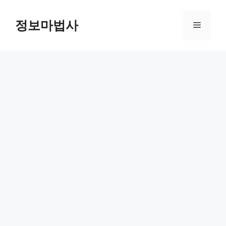
컨
텐
정보마법사
메
츠
로
뉴
건
너
뛰
기