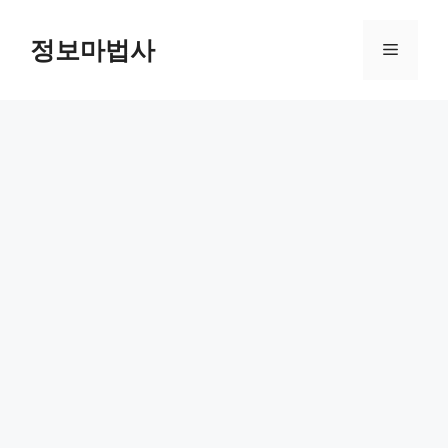
컨
텐
정보마법사
메
츠
로
뉴
건
너
뛰
기