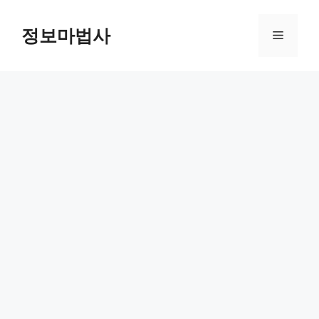
컨
텐
정보마법사
메
츠
로
뉴
건
너
뛰
기