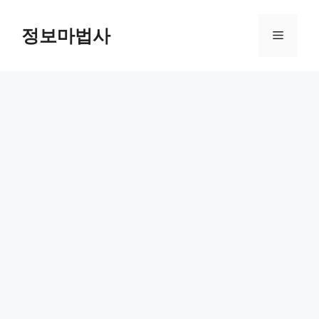
컨
텐
정보마법사
메
츠
로
뉴
건
너
뛰
기