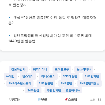
료 완전정리
햇살론15 한도 종료됐다는데 통합 후 달라진 대출자격
은?
청년도약장려금 신청방법 대상 조건 비수도권 최대
1440만원 받는법
•
•
•
•
정보마법사
챗지티미니
로직플로우
뉴스아레나
•
•
•
•
뉴게인
벌스데이
미니스토리
SNS대란템
SNS인기템
•
•
•
•
SNS이슈템스토리
SNS완판템
SNS꿀템
SNS꿀템저장소
•
•
24쿠팡샵
쿠팡인기템
호텔매니아
©
2026
Chatgtmini 프로젝트
공감
댓글
스크랩
0
조회 182