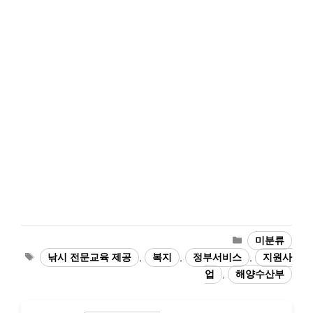
카
미분류
테
태
낚시 전문교육 제공
,
복지
,
정부서비스
,
지원사
고
그
업
,
해양수산부
리