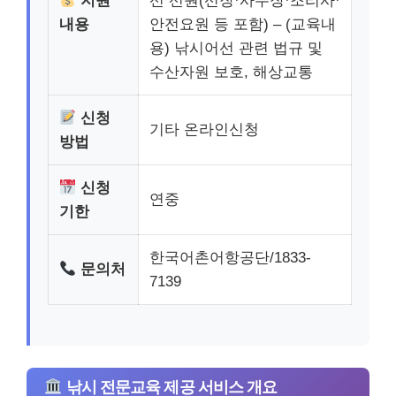
지원
선 선원(선장·사무장·조리사·
내용
안전요원 등 포함) – (교육내
용) 낚시어선 관련 법규 및
수산자원 보호, 해상교통
신청
기타 온라인신청
방법
신청
연중
기한
한국어촌어항공단/1833-
문의처
7139
낚시 전문교육 제공 서비스 개요