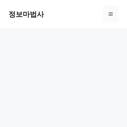
컨
텐
정보마법사
메
츠
로
뉴
건
너
뛰
기