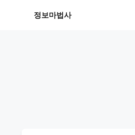
컨
텐
정보마법사
츠
로
건
너
뛰
기