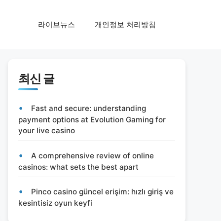
라이브뉴스
개인정보 처리방침
최신 글
Fast and secure: understanding
payment options at Evolution Gaming for
your live casino
A comprehensive review of online
casinos: what sets the best apart
Pinco casino güncel erişim: hızlı giriş ve
kesintisiz oyun keyfi