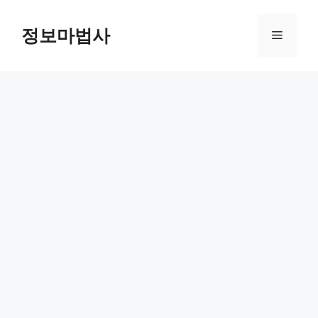
컨
텐
정보마법사
메
츠
로
뉴
건
너
뛰
기