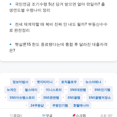
국민연금 조기수령 5년 당겨 받으면 얼마 깎일까? 출
생연도별 수령나이 정리
전세 재계약할 때 복비 진짜 안 내도 될까? 부동산수수
료 완전정리
햇살론15 한도 종료됐다는데 통합 후 달라진 대출자격
은?
•
•
•
•
정보마법사
챗지티미니
로직플로우
뉴스아레나
•
•
•
•
뉴게인
벌스데이
미니스토리
SNS대란템
SNS인기템
•
•
•
•
SNS이슈템스토리
SNS완판템
SNS꿀템
SNS꿀템저장소
•
•
24쿠팡샵
쿠팡인기템
호텔매니아
©
2026
Chatgtmini 프로젝트
공감
댓글
스크랩
0
조회 187