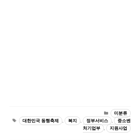
카
미분류
테
태
대한민국 동행축제
,
복지
,
정부서비스
,
중소벤
고
그
처기업부
,
지원사업
리