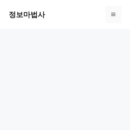
컨
텐
정보마법사
메
츠
로
뉴
건
너
뛰
기