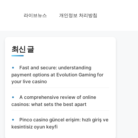
라이브뉴스
개인정보 처리방침
최신 글
Fast and secure: understanding
payment options at Evolution Gaming for
your live casino
A comprehensive review of online
casinos: what sets the best apart
Pinco casino güncel erişim: hızlı giriş ve
kesintisiz oyun keyfi