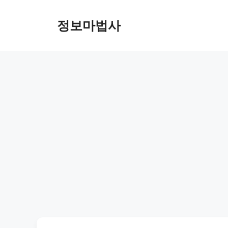
컨
텐
정보마법사
츠
로
건
너
뛰
기