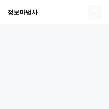
컨
텐
정보마법사
메
츠
로
뉴
건
너
뛰
기