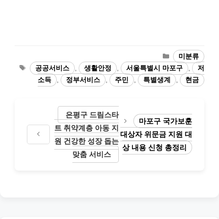
카
미분류
테
태
공공서비스
,
생활안정
,
서울특별시 마포구
,
저
고
그
소득
,
정부서비스
,
주민
,
특별생계
,
현금
리
은평구 드림스타
마포구 국가보훈
트 취약계층 아동 지
대상자 위문금 지원 대
원 건강한 성장 돕는
상 내용 신청 총정리
맞춤 서비스