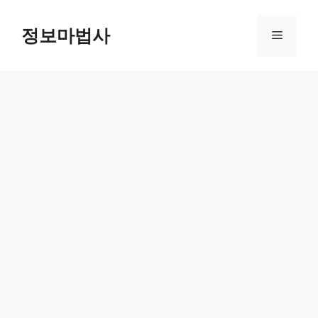
컨
텐
정보마법사
메
츠
로
뉴
건
너
뛰
기