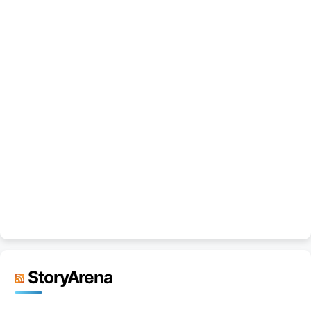
StoryArena