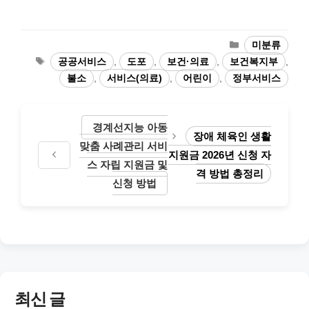
카
미분류
테
태
공공서비스
,
도포
,
보건·의료
,
보건복지부
,
고
그
불소
,
서비스(의료)
,
어린이
,
정부서비스
리
경계선지능 아동
장애 체육인 생활
맞춤 사례관리 서비
지원금 2026년 신청 자
스 자립 지원금 및
격 방법 총정리
신청 방법
최신 글