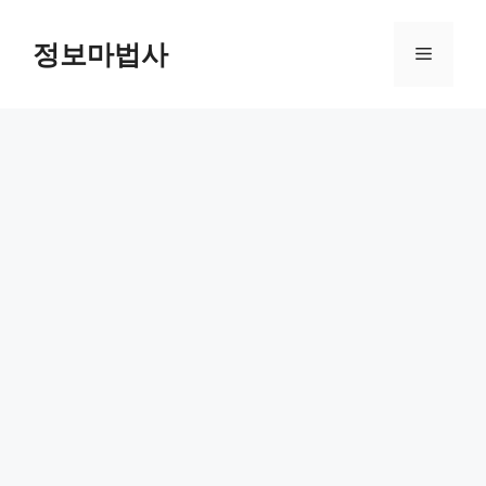
컨
텐
정보마법사
메
츠
로
뉴
건
너
뛰
기