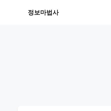
컨
텐
정보마법사
츠
로
건
너
뛰
기