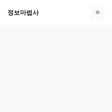
컨
텐
정보마법사
메
츠
로
뉴
건
너
뛰
기