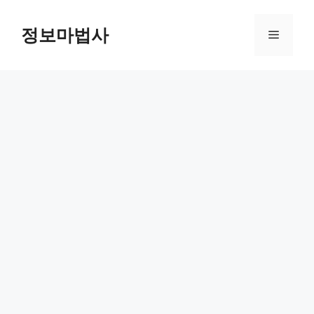
컨
텐
정보마법사
메
츠
로
뉴
건
너
뛰
기