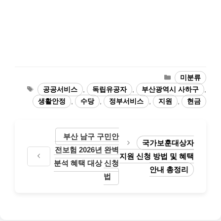
카
미분류
테
태
공공서비스
,
독립유공자
,
부산광역시 사하구
,
고
그
생활안정
,
수당
,
정부서비스
,
지원
,
현금
리
부산 남구 구민안
국가보훈대상자
전보험 2026년 완벽
지원 신청 방법 및 혜택
분석 혜택 대상 신청
안내 총정리
법