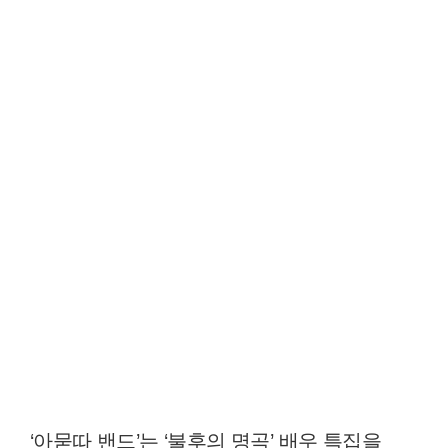
‘아묻따 밴드’는 ‘불후의 명곡’ 배우 특집을