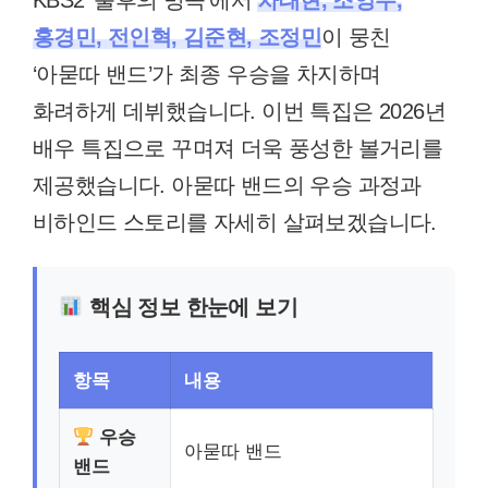
KBS2 ‘불후의 명곡’에서
차태현, 조영수,
홍경민, 전인혁, 김준현, 조정민
이 뭉친
‘아묻따 밴드’가 최종 우승을 차지하며
화려하게 데뷔했습니다. 이번 특집은 2026년
배우 특집으로 꾸며져 더욱 풍성한 볼거리를
제공했습니다. 아묻따 밴드의 우승 과정과
비하인드 스토리를 자세히 살펴보겠습니다.
핵심 정보 한눈에 보기
항목
내용
우승
아묻따 밴드
밴드