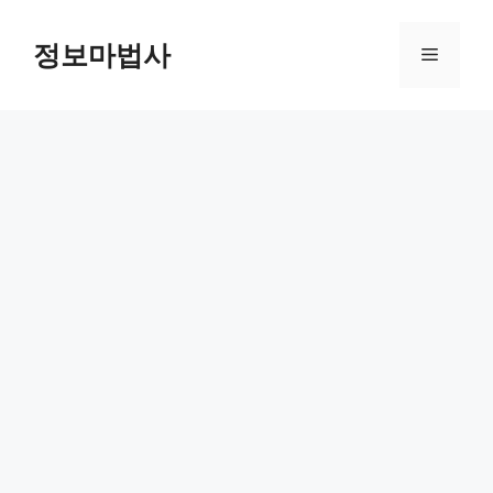
컨
텐
정보마법사
메
츠
로
뉴
건
너
뛰
기