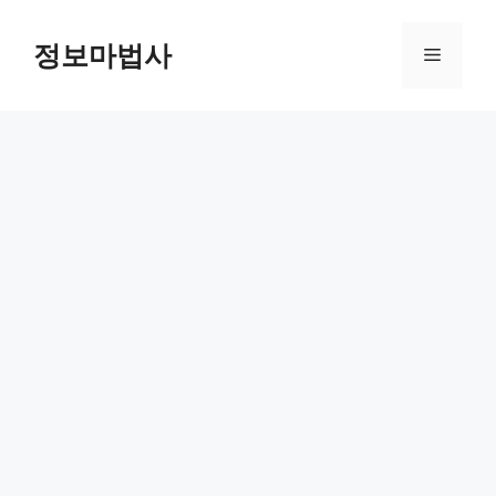
컨
텐
정보마법사
메
츠
로
뉴
건
너
뛰
기