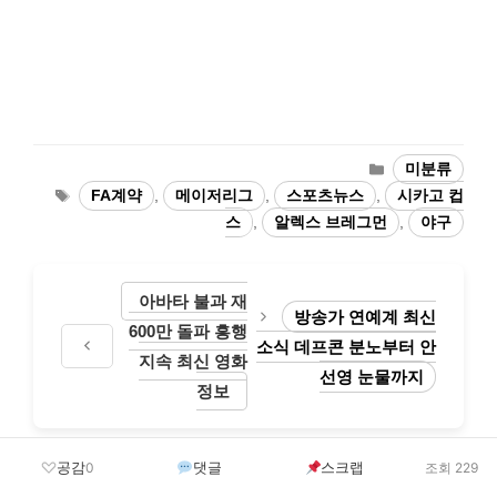
카
미분류
테
태
FA계약
,
메이저리그
,
스포츠뉴스
,
시카고 컵
고
그
스
,
알렉스 브레그먼
,
야구
리
아바타 불과 재
방송가 연예계 최신
600만 돌파 흥행
소식 데프콘 분노부터 안
지속 최신 영화
선영 눈물까지
정보
공감
댓글
스크랩
0
조회 229