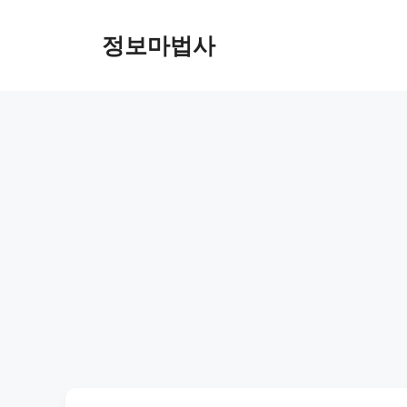
컨
텐
정보마법사
츠
로
건
너
뛰
기