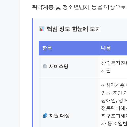
취약계층 및 청소년단체 등을 대상으로
핵심 정보 한눈에 보기
항목
내용
산림복지진
서비스명
지원
○ 취약계층
인원 20인 
장애인, 성
정폭력피해자
지원 대상
죄구조피해자
자 등 ○ 일