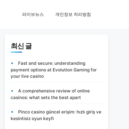
라이브뉴스
개인정보 처리방침
최신 글
Fast and secure: understanding
payment options at Evolution Gaming for
your live casino
A comprehensive review of online
casinos: what sets the best apart
Pinco casino güncel erişim: hızlı giriş ve
kesintisiz oyun keyfi