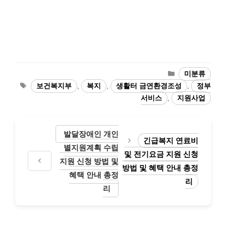
카
미분류
테
태
보건복지부
,
복지
,
생활터 금연환경조성
,
정부
고
그
서비스
,
지원사업
리
발달장애인 개인
긴급복지 연료비
별지원계획 수립
및 전기요금 지원 신청
지원 신청 방법 및
방법 및 혜택 안내 총정
혜택 안내 총정
리
리