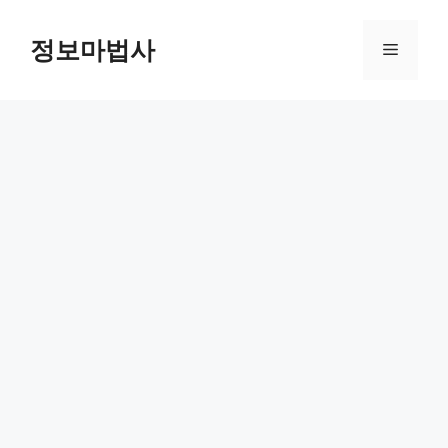
컨
텐
정보마법사
메
츠
로
뉴
건
너
뛰
기