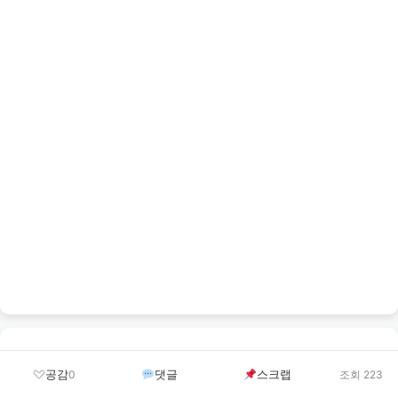
StoryArena
공감
댓글
스크랩
0
조회 223