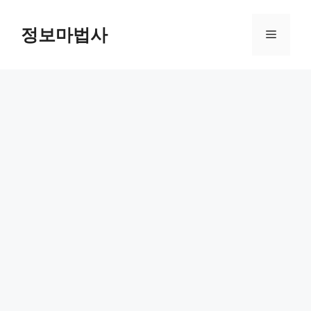
컨
텐
정보마법사
메
츠
로
뉴
건
너
뛰
기