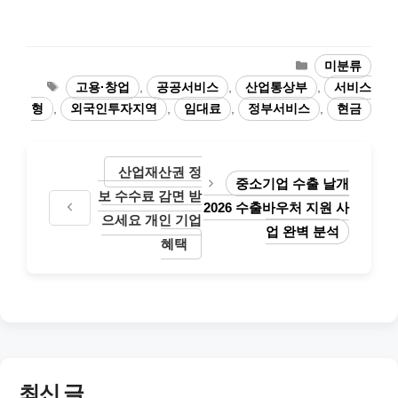
카
미분류
테
태
고용·창업
,
공공서비스
,
산업통상부
,
서비스
고
그
형
,
외국인투자지역
,
임대료
,
정부서비스
,
현금
리
산업재산권 정
중소기업 수출 날개
보 수수료 감면 받
2026 수출바우처 지원 사
으세요 개인 기업
업 완벽 분석
혜택
최신 글