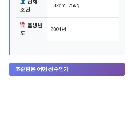
신체
182cm, 75kg
조건
출생년
2004년
도
조준현은 어떤 선수인가