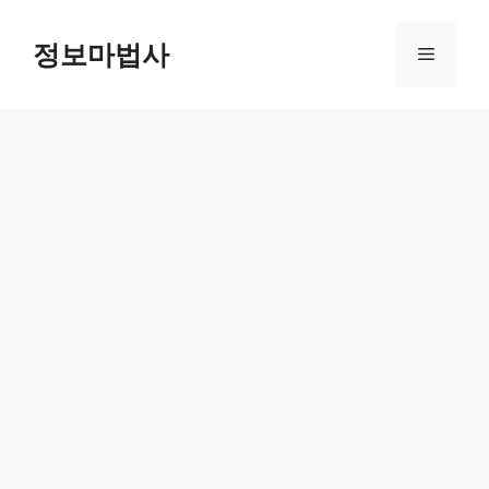
컨
텐
정보마법사
메
츠
로
뉴
건
너
뛰
기