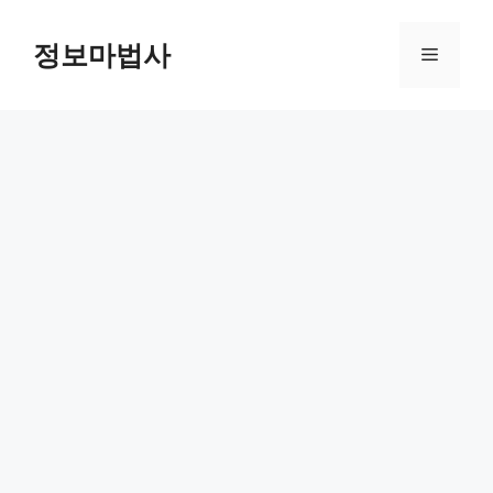
컨
텐
정보마법사
메
츠
로
뉴
건
너
뛰
기