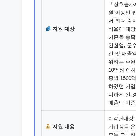
『상호출자제
원 이상인 
서 최다 출
지원 대상
비율에 해당
기준을 충족
건설업, 운수업
산 및 매출액
위하는 주된
10억원 이
종별 1500
하였던 기업
니하게 된 경
매출액 기준
○ 감면대상
지원 내용
사업장을 운
모두 충족하