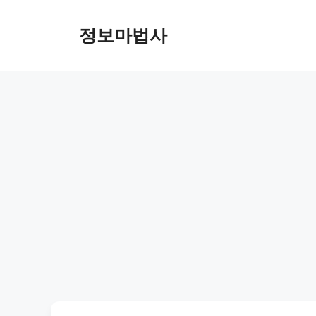
컨
텐
정보마법사
츠
로
건
너
뛰
기