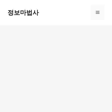
컨
텐
정보마법사
메
츠
로
뉴
건
너
뛰
기