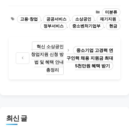
카
미분류
테
태
고용·창업
,
공공서비스
,
소상공인
,
재기지원
,
고
그
정부서비스
,
중소벤처기업부
,
현금
리
혁신 소상공인
중소기업 고경력 연
창업지원 신청 방
구인력 채용 지원금 최대
법 및 혜택 안내
5천만원 혜택 받기
총정리
최신 글