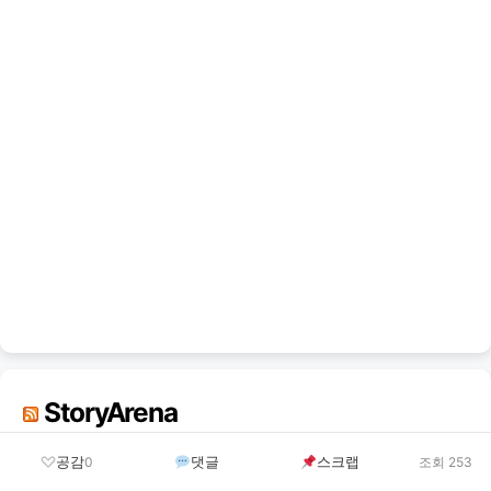
StoryArena
공감
댓글
스크랩
0
조회 253
마룬5 내한공연 티켓팅 예매 일정 가격 킨텍스 2027