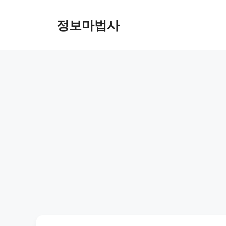
컨
텐
정보마법사
츠
로
건
너
뛰
기