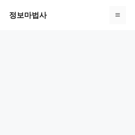
컨
텐
정보마법사
메
츠
로
뉴
건
너
뛰
기