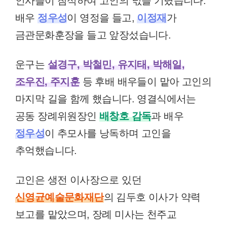
인사들이 참석하여 고인의 넋을 기렸습니다.
배우
정우성
이 영정을 들고,
이정재
가
금관문화훈장을 들고 앞장섰습니다.
운구는
설경구, 박철민, 유지태, 박해일,
조우진, 주지훈
등 후배 배우들이 맡아 고인의
마지막 길을 함께 했습니다. 영결식에서는
공동 장례위원장인
배창호 감독
과 배우
정우성
이 추모사를 낭독하며 고인을
추억했습니다.
고인은 생전 이사장으로 있던
신영균예술문화재단
의 김두호 이사가 약력
보고를 맡았으며, 장례 미사는 천주교