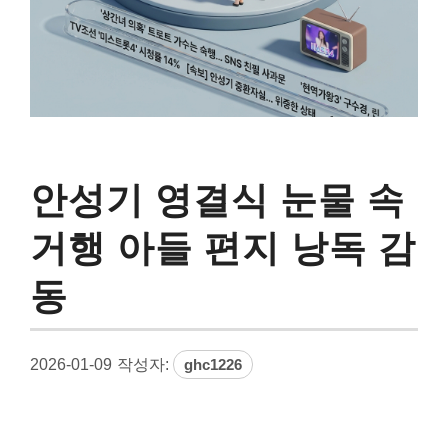
안성기 영결식 눈물 속
거행 아들 편지 낭독 감
동
2026-01-09
작성자:
ghc1226