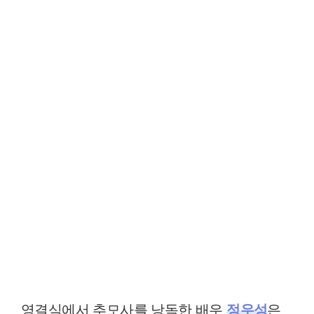
영결식에서 추모사를 낭독한 배우
정우성
은