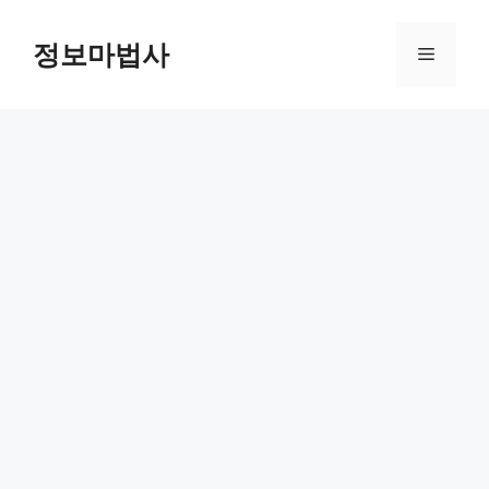
컨
텐
정보마법사
메
츠
로
뉴
건
너
뛰
기