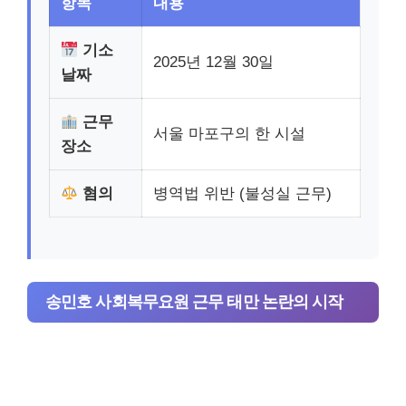
항목
내용
기소
2025년 12월 30일
날짜
근무
서울 마포구의 한 시설
장소
혐의
병역법 위반 (불성실 근무)
송민호 사회복무요원 근무 태만 논란의 시작