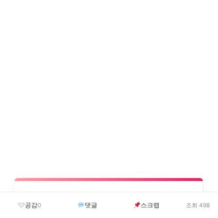
공감
댓글
스크랩
0
조회 498
Q. 송민호는 어떤 혐의로 기소