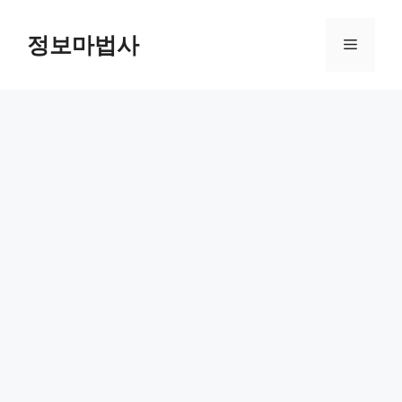
컨
텐
정보마법사
메
츠
로
뉴
건
너
뛰
기