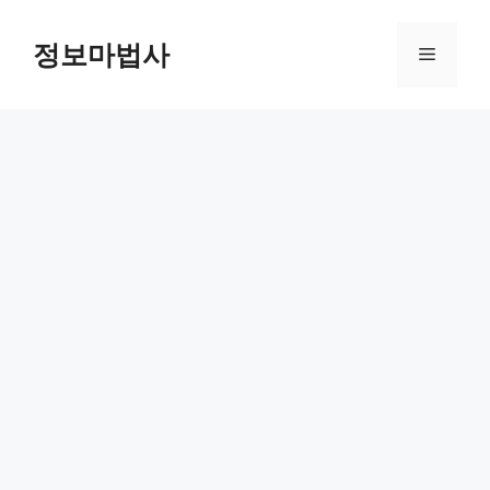
컨
텐
정보마법사
메
츠
로
뉴
건
너
뛰
기