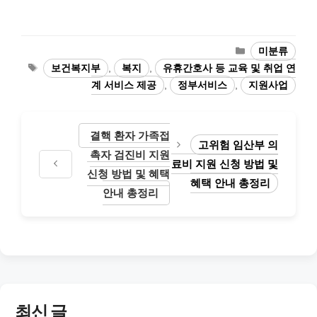
카
미분류
테
태
보건복지부
,
복지
,
유휴간호사 등 교육 및 취업 연
고
그
계 서비스 제공
,
정부서비스
,
지원사업
리
결핵 환자 가족접
고위험 임산부 의
촉자 검진비 지원
료비 지원 신청 방법 및
신청 방법 및 혜택
혜택 안내 총정리
안내 총정리
최신 글