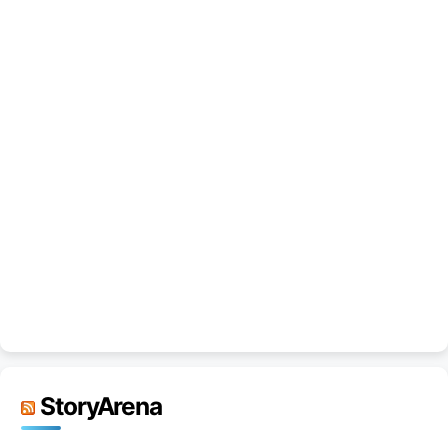
StoryArena