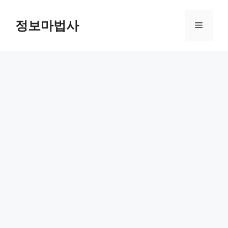
컨
텐
정보마법사
메
츠
로
뉴
건
너
뛰
기