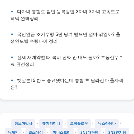
다자녀 통행료 할인 등록방법 2자녀 3자녀 고속도로
혜택 완벽정리
국민연금 조기수령 5년 당겨 받으면 얼마 깎일까? 출
생연도별 수령나이 정리
전세 재계약할 때 복비 진짜 안 내도 될까? 부동산수수
료 완전정리
햇살론15 한도 종료됐다는데 통합 후 달라진 대출자격
은?
•
•
•
•
정보마법사
챗지티미니
로직플로우
뉴스아레나
•
•
•
•
뉴게인
벌스데이
미니스토리
SNS대란템
SNS인기템