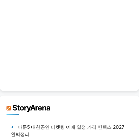
StoryArena
마룬5 내한공연 티켓팅 예매 일정 가격 킨텍스 2027
완벽정리