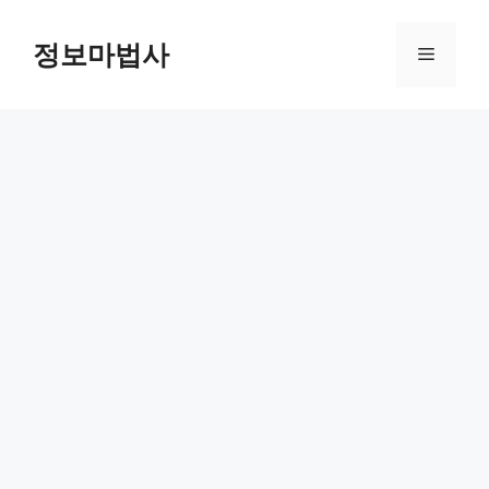
컨
텐
정보마법사
메
츠
로
뉴
건
너
뛰
기