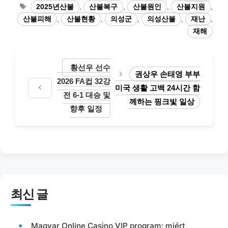
테
태
2025년산불
,
산불복구
,
산불원인
,
산불지원
,
고
그
산불피해
,
산불현황
,
의성군
,
의성산불
,
재난
,
리
재해
황선우 선수
권상우 손태영 부부
2026 FA컵 32강
미국 생활 고백 24시간 함
전 6-1 대승 및
께하는 핑크빛 일상
향후 일정
최신 글
Magyar Online Casino VIP program: miért