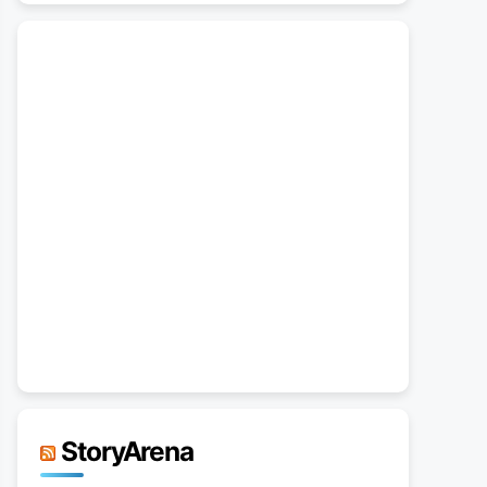
StoryArena