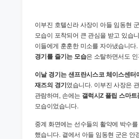
이부진 호텔신라 사장이 아들 임동현 군
모습이 포착되어 큰 관심을 받고 있습니
이들에게 훈훈한 미소를 자아냈습니다.
경기를 즐기는 모습
은 소탈하면서도 인
이날 경기는 샌프란시스코 체이스센터
재즈의 경기
였습니다. 이부진 사장은 
관람하며, 손에는
갤럭시Z 플립 스마트
모습이었습니다.
중계 화면에는 선수들의 활약에 박수를
했습니다. 곁에서 아들 임동현 군은 안