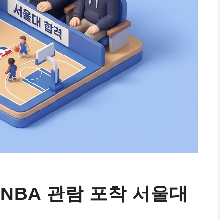
NBA 관람 포착 서울대