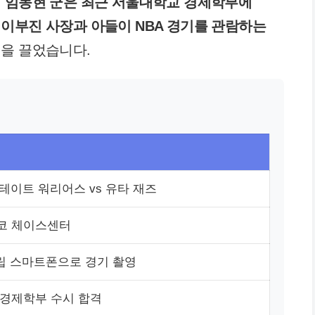
.
임동현 군은 최근 서울대학교 경제학부에
어
이부진 사장과 아들이 NBA 경기를 관람하는
길을 끌었습니다.
스테이트 워리어스 vs 유타 재즈
코 체이스센터
립 스마트폰으로 경기 촬영
경제학부 수시 합격