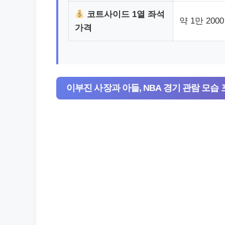
코트사이드 1열 좌석
약 1만 200
가격
이부진 사장과 아들, NBA 경기 관람 모습