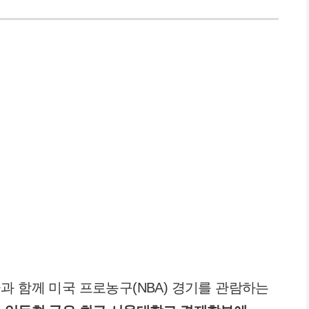
과 함께 미국 프로농구(NBA) 경기를 관람하는