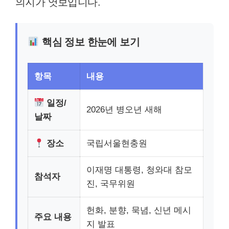
의지가 엿보입니다.
핵심 정보 한눈에 보기
항목
내용
일정/
2026년 병오년 새해
날짜
장소
국립서울현충원
이재명 대통령, 청와대 참모
참석자
진, 국무위원
헌화, 분향, 묵념, 신년 메시
주요 내용
지 발표