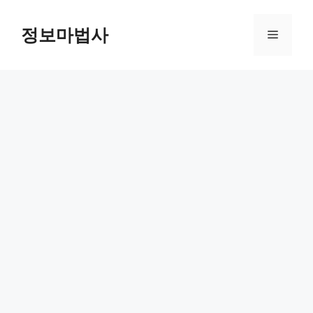
컨
텐
정보마법사
메
츠
로
뉴
건
너
뛰
기