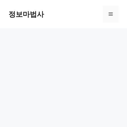
컨
텐
정보마법사
메
츠
로
뉴
건
너
뛰
기