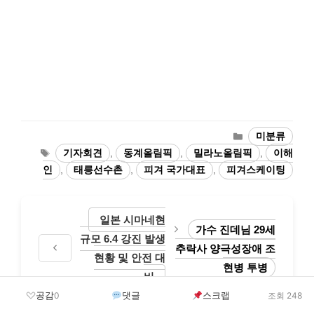
카
미분류
테
태
기자회견
,
동계올림픽
,
밀라노올림픽
,
이해
고
그
인
,
태릉선수촌
,
피겨 국가대표
,
피겨스케이팅
리
일본 시마네현
가수 진데님 29세
규모 6.4 강진 발생
추락사 양극성장애 조
현황 및 안전 대
현병 투병
비
공감
댓글
스크랩
0
조회 248