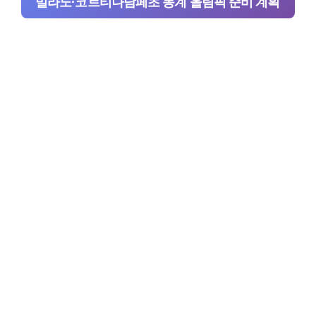
밀라노·코르티나담페초 동계 올림픽 준비 계획