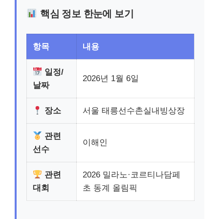
핵심 정보 한눈에 보기
항목
내용
일정/
2026년 1월 6일
날짜
장소
서울 태릉선수촌실내빙상장
관련
이해인
선수
관련
2026 밀라노·코르티나담페
대회
초 동계 올림픽