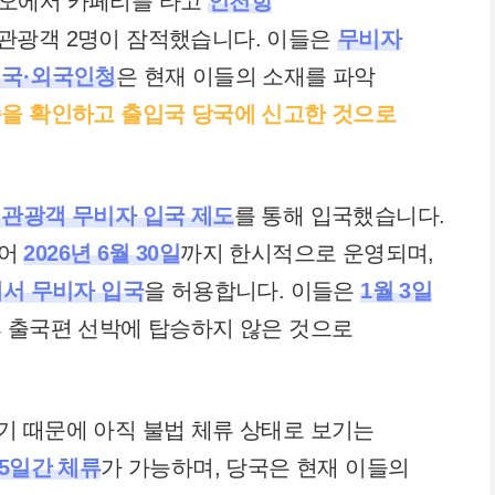
다오에서 카페리를 타고
인천항
 관광객 2명이 잠적했습니다. 이들은
무비자
국·외국인청
은 현재 이들의 소재를 파악
을 확인하고 출입국 당국에 신고한 것으로
 관광객 무비자 입국 제도
를 통해 입국했습니다.
되어
2026년 6월 30일
까지 한시적으로 운영되며,
에서 무비자 입국
을 허용합니다. 이들은
1월 3일
 출국편 선박에 탑승하지 않은 것으로
기 때문에 아직 불법 체류 상태로 보기는
15일간 체류
가 가능하며, 당국은 현재 이들의