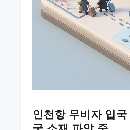
인천항 무비자 입국
국 소재 파악 중