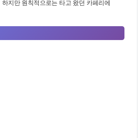
. 하지만 원칙적으로는 타고 왔던 카페리에