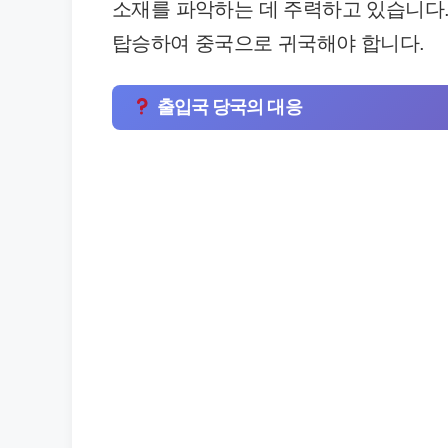
소재를 파악하는 데 주력하고 있습니다
탑승하여 중국으로 귀국해야 합니다.
출입국 당국의 대응