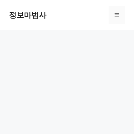
컨
텐
정보마법사
메
츠
로
뉴
건
너
뛰
기