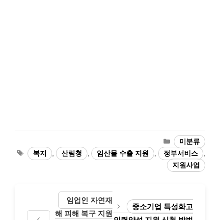
카
미분류
테
태
복지
,
산림청
,
임산물 수출 지원
,
정부서비스
,
고
그
지원사업
리
임업인 자연재
중소기업 특성화고
해 피해 복구 지원
인력양성 지원 신청 방법