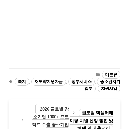
카
미분류
테
태
복지
,
재도약지원자금
,
정부서비스
,
중소벤처기
고
그
업부
,
지원사업
리
2026 글로벌 강
글로벌 액셀러레
소기업 1000+ 프로
이팅 지원 신청 방법 및
젝트 수출 중소기업
혜택 안내 총정리