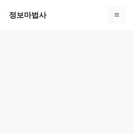
컨
텐
정보마법사
메
츠
로
뉴
건
너
뛰
기