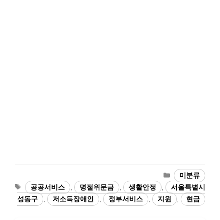
카
미분류
테
태
공공서비스
,
명절위문금
,
생활안정
,
서울특별시
고
그
성동구
,
저소득장애인
,
정부서비스
,
지원
,
현금
리