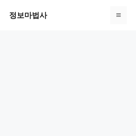
컨
텐
정보마법사
메
츠
로
뉴
건
너
뛰
기