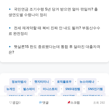
국민연금 조기수령 5년 당겨 받으면 얼마 깎일까? 출
생연도별 수령나이 정리
전세 재계약할 때 복비 진짜 안 내도 될까? 부동산수수
료 완전정리
햇살론15 한도 종료됐다는데 통합 후 달라진 대출자격
은?
•
•
•
•
정보마법사
챗지티미니
로직플로우
뉴스아레나
•
•
•
•
뉴게인
벌스데이
미니스토리
SNS대란템
SNS인기템
•
•
•
•
SNS이슈템스토리
SNS완판템
SNS꿀템
SNS꿀템저장소
공감
댓글
스크랩
0
조회 292
•
•
24쿠팡샵
쿠팡인기템
호텔매니아