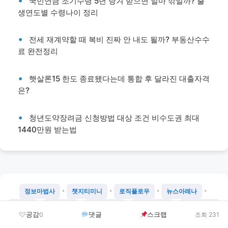
국민연금 조기수령 5년 당겨 받으면 얼마 깎일까? 출
생연도별 수령나이 정리
전세 재계약할 때 복비 진짜 안 내도 될까? 부동산수수
료 완전정리
햇살론15 한도 종료됐다는데 통합 후 달라진 대출자격
은?
청년도약장려금 신청방법 대상 조건 비수도권 최대
1440만원 받는법
•
•
•
•
정보마법사
챗지티미니
로직플로우
뉴스아레나
•
•
•
•
뉴게인
벌스데이
미니스토리
SNS대란템
SNS인기템
공감
댓글
스크랩
0
조회 231
•
•
•
•
SNS이슈템스토리
SNS완판템
SNS꿀템
SNS꿀템저장소