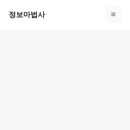
컨
텐
정보마법사
메
츠
로
뉴
건
너
뛰
기