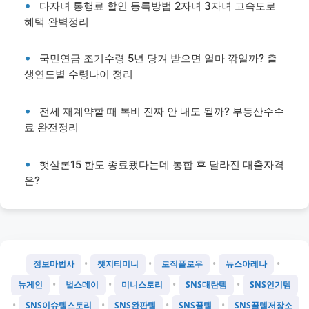
다자녀 통행료 할인 등록방법 2자녀 3자녀 고속도로
혜택 완벽정리
국민연금 조기수령 5년 당겨 받으면 얼마 깎일까? 출
생연도별 수령나이 정리
전세 재계약할 때 복비 진짜 안 내도 될까? 부동산수수
료 완전정리
햇살론15 한도 종료됐다는데 통합 후 달라진 대출자격
은?
•
•
•
•
정보마법사
챗지티미니
로직플로우
뉴스아레나
•
•
•
•
뉴게인
벌스데이
미니스토리
SNS대란템
SNS인기템
•
•
•
•
SNS이슈템스토리
SNS완판템
SNS꿀템
SNS꿀템저장소