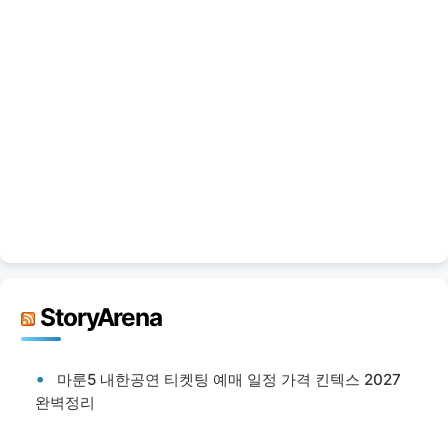
StoryArena
마룬5 내한공연 티켓팅 예매 일정 가격 킨텍스 2027
완벽정리