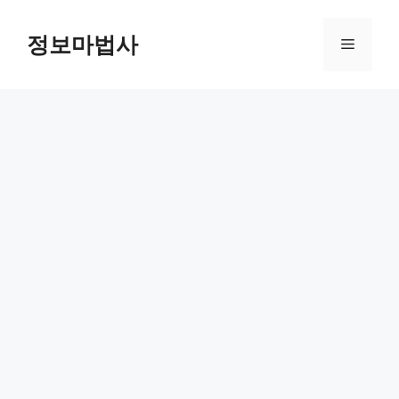
컨
텐
정보마법사
메
츠
로
뉴
건
너
뛰
기