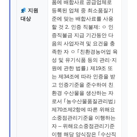
폼에 배합사료 공급업체로
지원
등록된 업체 중 최소품질기
대상
준에 맞는 배합사료를 사용
할 것 2. 인증 직불제: ㅇ 인
증직불금 지급 기간동안 다
음의 사업자격 및 요건을 충
족한 자 ㅇ ｢친환경농어업 육
성 및 유기식품 등의 관리·지
원에 관한 법률｣ 제19조 또
는 제34조에 따라 인증을 받
고 인증기준을 준수하여 친
환경 수산물을 생산하는 자
로서 ｢농수산물품질관리법｣
제70조제2항에 따른 위해요
소중점관리기준을 이행하는
자 – 위해요소중점관리기준
이행 해당 양식장은 ｢수산직