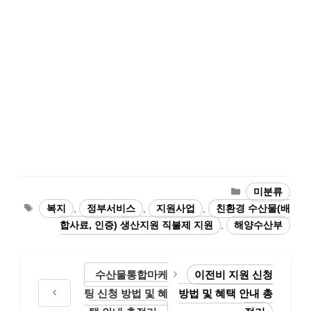
카
미분류
테
태
복지
,
정부서비스
,
지원사업
,
친환경 수산물(배
고
그
합사료, 인증) 생산지원 직불제 지원
,
해양수산부
리
수산물통합마케
이전비 지원 신청
팅 신청 방법 및 혜
방법 및 혜택 안내 총