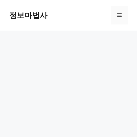
컨
텐
정보마법사
메
츠
로
뉴
건
너
뛰
기