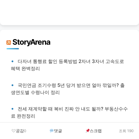
StoryArena
다자녀 통행료 할인 등록방법 2자녀 3자녀 고속도로
혜택 완벽정리
국민연금 조기수령 5년 당겨 받으면 얼마 깎일까? 출
생연도별 수령나이 정리
전세 재계약할 때 복비 진짜 안 내도 될까? 부동산수수
료 완전정리
공감
댓글
스크랩
0
조회 190
햇살론15 한도 종료됐다는데 통합 후 달라진 대출자격