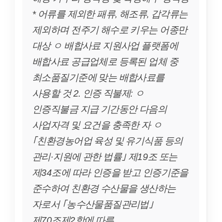
* 어류를 제외한 패류, 해조류, 갑각류는
제외하며 전주기 해수로 키우는 어종만
대상 ㅇ 배합사료 지원사업 플랫폼에
배합사료 공급업체로 등록된 업체 중
최소품질기준에 맞는 배합사료를
사용할 것 2. 인증 직불제: ㅇ
인증직불금 지급 기간동안 다음의
사업자격 및 요건을 충족한 자 ㅇ
｢친환경농어업 육성 및 유기식품 등의
관리·지원에 관한 법률｣ 제19조 또는
제34조에 따라 인증을 받고 인증기준을
준수하여 친환경 수산물을 생산하는
자로서 ｢농수산물품질관리법｣
제70조제2항에 따른