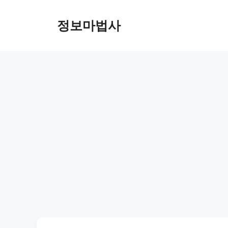
컨
텐
정보마법사
츠
로
건
너
뛰
기