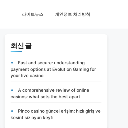
라이브뉴스
개인정보 처리방침
최신 글
Fast and secure: understanding
payment options at Evolution Gaming for
your live casino
A comprehensive review of online
casinos: what sets the best apart
Pinco casino güncel erişim: hızlı giriş ve
kesintisiz oyun keyfi