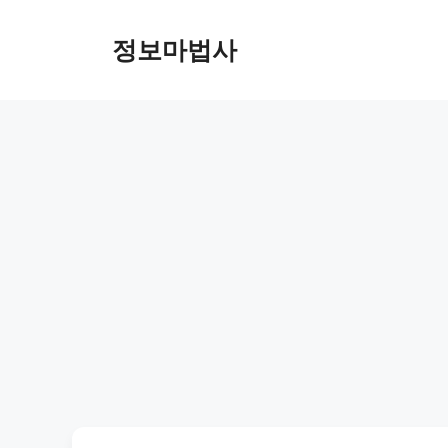
컨
텐
정보마법사
츠
로
건
너
뛰
기