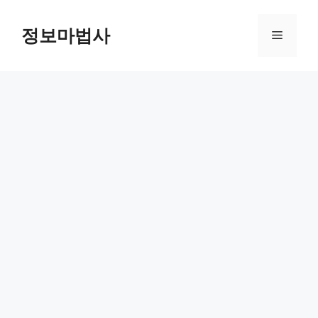
컨
텐
정보마법사
메
츠
로
뉴
건
너
뛰
기