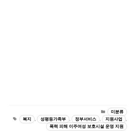
카
미분류
테
태
복지
,
성평등가족부
,
정부서비스
,
지원사업
,
고
그
폭력 피해 이주여성 보호시설 운영 지원
리