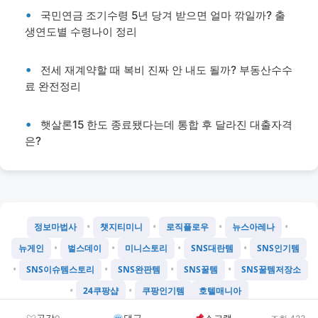
국민연금 조기수령 5년 당겨 받으면 얼마 깎일까? 출
생연도별 수령나이 정리
전세 재계약할 때 복비 진짜 안 내도 될까? 부동산수수
료 완전정리
햇살론15 한도 종료됐다는데 통합 후 달라진 대출자격
은?
•
•
•
•
정보마법사
챗지티미니
로직플로우
뉴스아레나
•
•
•
•
뉴게인
벌스데이
미니스토리
SNS대란템
SNS인기템
•
•
•
•
SNS이슈템스토리
SNS완판템
SNS꿀템
SNS꿀템저장소
•
•
24쿠팡샵
쿠팡인기템
호텔매니아
©
2026
Chatgtmini 프로젝트