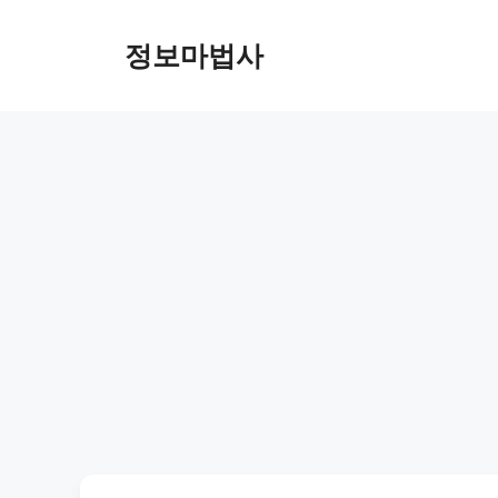
컨
텐
정보마법사
츠
로
건
너
뛰
기