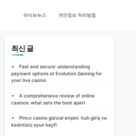
라이브뉴스
개인정보 처리방침
최신 글
Fast and secure: understanding
payment options at Evolution Gaming for
your live casino
A comprehensive review of online
casinos: what sets the best apart
Pinco casino güncel erişim: hızlı giriş ve
kesintisiz oyun keyfi