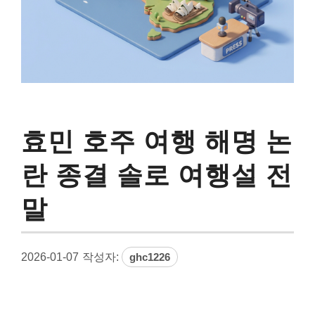
효민 호주 여행 해명 논
란 종결 솔로 여행설 전
말
2026-01-07
작성자:
ghc1226