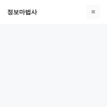
컨
텐
정보마법사
메
츠
로
뉴
건
너
뛰
기