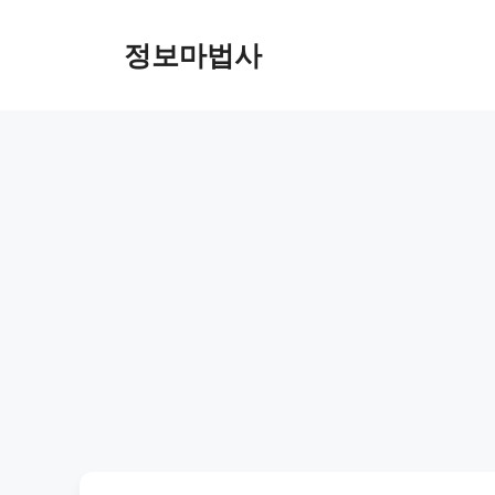
컨
텐
정보마법사
츠
로
건
너
뛰
기