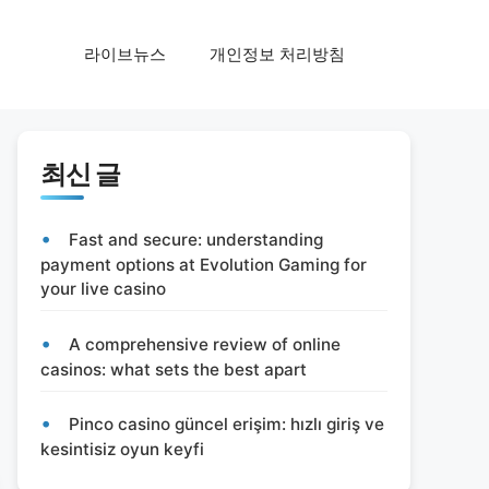
라이브뉴스
개인정보 처리방침
최신 글
Fast and secure: understanding
payment options at Evolution Gaming for
your live casino
A comprehensive review of online
casinos: what sets the best apart
Pinco casino güncel erişim: hızlı giriş ve
kesintisiz oyun keyfi