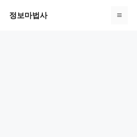
컨
텐
정보마법사
메
츠
로
뉴
건
너
뛰
기